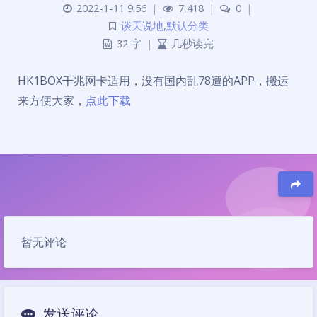
2022-1-11 9:56
|
7,418
|
0
|
谈天说地
,
默认分类
32 字
|
几秒读完
HK1BOX千兆网卡适用，没有国内乱78遭的APP，搬运
来方便大家，
点此下载
豆
暂无评论
发送评论