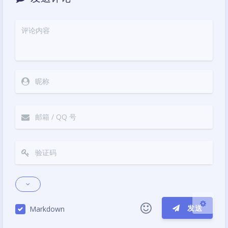
夜间模式
Sans Serif
Serif
浅阴影
深阴影
关闭
日落
暗化
灰度
发送
Markdown