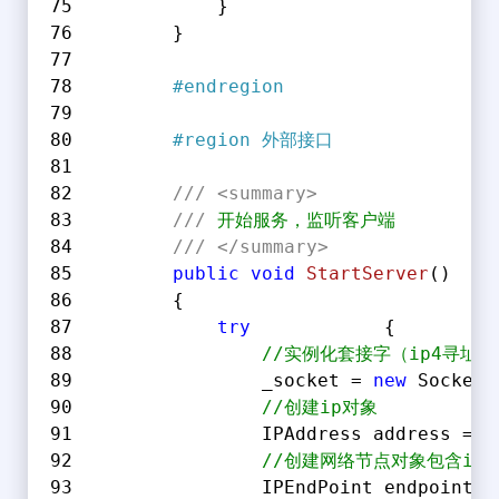
            }
        }
#
endregion
#
region
 外部接口
///
<summary>
///
 开始服务，监听客户端
///
</summary>
public
void
StartServer
(
)
        {
try
            {
//实例化套接字（ip4寻址
                _socket = 
new
 Socket(
//创建ip对象
                IPAddress address = I
//创建网络节点对象包含ip和
                IPEndPoint endpoint =