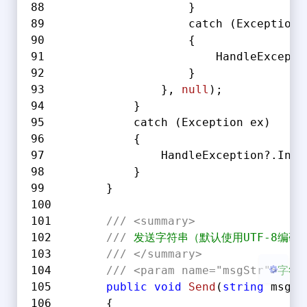
                    }
                    catch (Exception 
                    {
                        HandleExcepti
                    }
                }, 
null
);
            }
夜间模式
            catch (Exception ex)
            {
Sans Serif
Serif
                HandleException?.Invo
            }
浅阴影
深阴影
        }
关闭
日落
暗化
灰度
///
<summary>
///
 发送字符串（默认使用UTF-8编码
///
</summary>
///
<param name="msgStr">
字符
public
void
Send
(
string
 msgSt
        {