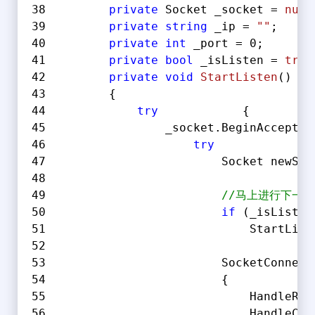
private
 Socket _socket = 
null
private
string
 _ip = 
""
;
private
int
 _port = 
0
;
private
bool
 _isListen = 
true
private
void
StartListen
(
)
        {
try
            {
                _socket.BeginAccept(a
try
              
                        Socket newSoc
//马上进行下一
if
 (_isListen
                            StartList
                        SocketConnect
                        {
                            HandleRec
                            HandleCli