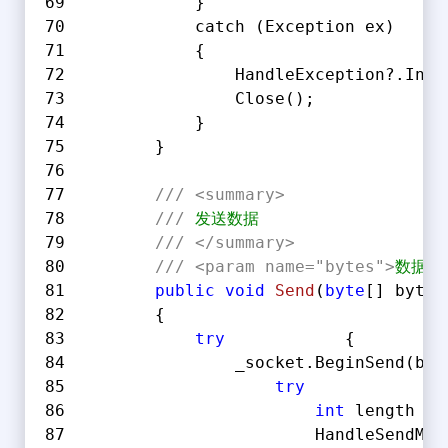
            }
            catch (Exception ex)
            {
                HandleException?.Invo
                Close();
            }
        }
///
<summary>
///
 发送数据
///
</summary>
///
<param name="bytes">
数据字
public
void
Send
(
byte
[] bytes
        {
try
            {
                _socket.BeginSend(byt
try
              
int
 length = 
                        HandleSendMsg