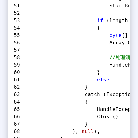
                            StartRecM
if
 (length > 
                        {
byte
[] re
                            Array.Cop
//处理消息
                            HandleRec
                        }
else
         
                    }
                    catch (Exception 
                    {
                        HandleExcepti
                        Close();
                    }
                }, 
null
);