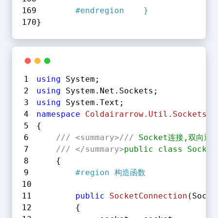
#
endregion
    }
}
using
 System;
using
 System.Net.Sockets;
using
 System.Text;
namespace
Coldairarrow.Util.Sockets
{
///
<summary>
///
 Socket连接,双向通
///
</summary>
public class Socket
    {
#
region
 构造函数
public
SocketConnection
(
Socke
        {