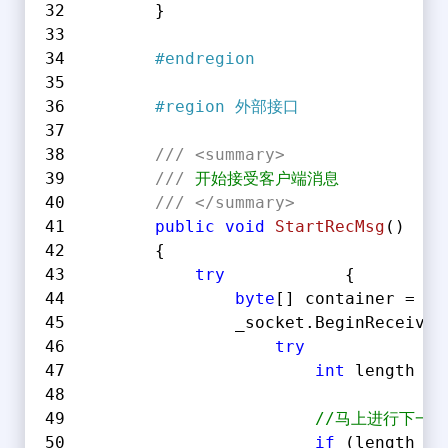
        }
#
endregion
#
region
 外部接口
///
<summary>
///
 开始接受客户端消息
///
</summary>
public
void
StartRecMsg
(
)
        {
try
            {
byte
[] container = 
ne
                _socket.BeginReceive(
try
              
int
 length = 
//马上进行下一
if
 (length > 