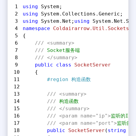
using
 System;
using
 System.Collections.Generic;
using
 System.Net;
using
 System.Net.Soc
namespace
Coldairarrow.Util.Sockets
{
///
<summary>
///
 Socket服务端
///
</summary>
public
class
SocketServer
    {
#
region
 构造函数
///
<summary>
///
 构造函数
///
</summary>
///
<param name="ip">
监听的IP
///
<param name="port">
监听的
public
SocketServer
(
string
 ip