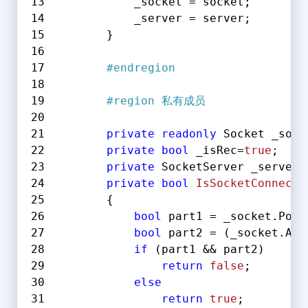
            _socket = socket;
            _server = server;
        }
#
endregion
#
region
 私有成员
private
readonly
 Socket _sock
private
bool
 _isRec=
true
;
private
 SocketServer _server 
private
bool
IsSocketConnecte
        {
bool
 part1 = _socket.Poll
bool
 part2 = (_socket.Ava
if
 (part1 && part2)
return
false
;
else
return
true
;