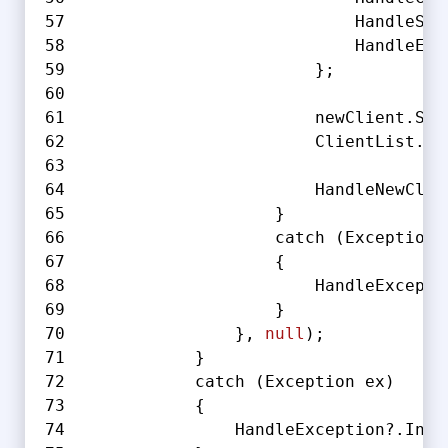
                            HandleSen
                            HandleExc
                        };
                        newClient.Sta
                        ClientList.Ad
                        HandleNewClie
                    }
                    catch (Exception 
                    {
                        HandleExcepti
                    }
                }, 
null
);
            }
            catch (Exception ex)
            {
                HandleException?.Invo