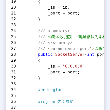
        {
            _ip = ip;
            _port = port;
        }
///
<summary>
///
 构造函数,监听IP地址默认为本机0.
///
</summary>
///
<param name="port">
监听的
public
SocketServer
(
int
 port
)
        {
            _ip = 
"0.0.0.0"
;
            _port = port;
        }
#
endregion
#
region
 内部成员