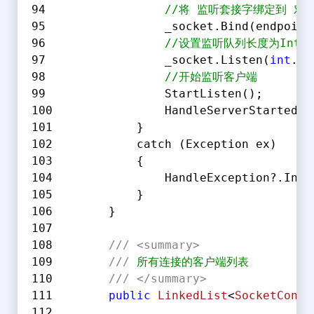
//将 监听套接字绑定到 对
                _socket.Bind(endpoint
//设置监听队列长度为Int
                _socket.Listen(
int
.Ma
//开始监听客户端
                StartListen();
                HandleServerStarted?.
            }
            catch (Exception ex)
            {
                HandleException?.Invo
            }
        }
///
<summary>
///
 所有连接的客户端列表
///
</summary>
public
LinkedList
<
SocketConne