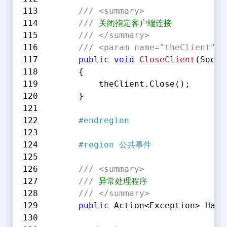
///
<summary>
///
 关闭指定客户端连接
///
</summary>
///
<param name="theClient">
public
void
CloseClient
(
Socke
        {
            theClient.Close();
        }
#
endregion
#
region
 公共事件
///
<summary>
///
 异常处理程序
///
</summary>
public
 Action<Exception> Hand