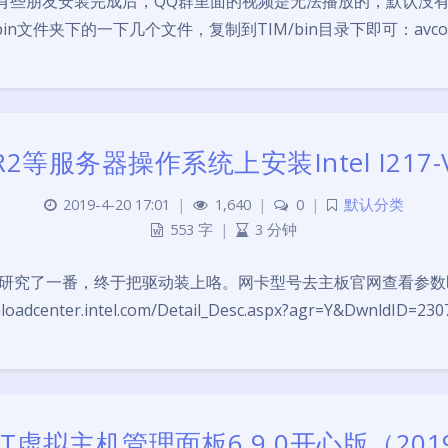
些朋友安装完成后，QQ群里面的视频是无法播放的，默认没有
的一下几个文件，复制到TIM/bin目录下即可：avcodec-54bp1.d
 R2等服务器操作系统上安装Intel I217-V
2019-4-20 17:01
|
1,640
|
0
|
默认分类
553 字
|
3 分钟
-V网卡，研究了一番，终于把驱动装上咯。网卡型号去主板官网查看参数
center.intel.com/Detail_Desc.aspx?agr=Y&DwnldID=23
BT虚拟主机管理面板6.9.0开心版（2019