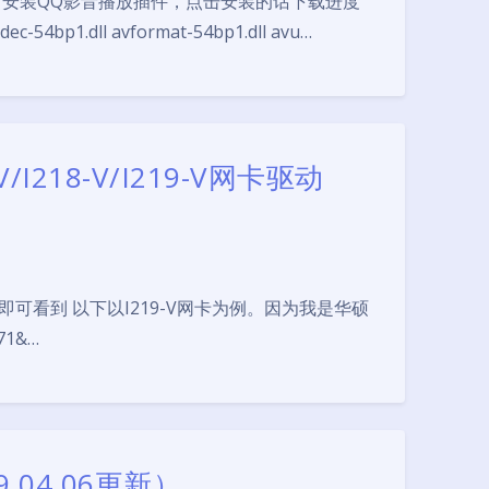
安装QQ影音播放插件，点击安装的话下载进度
ll avformat-54bp1.dll avu…
/I218-V/I219-V网卡驱动
即可看到 以下以I219-V网卡为例。因为我是华硕
夜间模式
071&…
Sans Serif
Serif
浅阴影
深阴影
关闭
日落
暗化
灰度
.04.06更新）