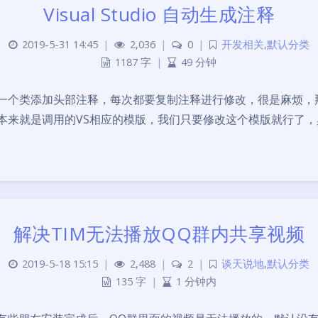
Visual Studio 自动生成注释
2019-5-31 14:45
|
2,036
|
0
|
开发相关
,
默认分类
1187 字
|
49 分钟
个类添加头部注释，每次都要复制注释进行修改，很是麻烦，
就是调用的VS相应的模版，我们只要修改这个模版就行了，具体方
解决TIM无法播放QQ群内共享视频
2019-5-18 15:15
|
2,488
|
2
|
谈天说地
,
默认分类
135 字
|
1 分钟内